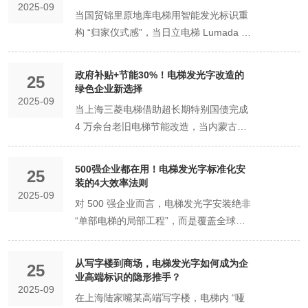
2025-09
当国贸锦里原地库电梯用智能发光标识重
构 “归家仪式感”，当日立电梯 Lumada 系
统实现 “光影与数据的协同”，电梯空间已
从单纯的 “垂直交通工具” 进化为 “品牌体
政府补贴+节能30%！电梯发光字改造的
25
验与场景美学的载体”。从传统霓虹的 “光
绿色企业新选择
2025-09
影涂鸦” 到激光技术的 “精准塑形”，电梯
当上海三菱电梯借助超长期特别国债完成
发光字设计在光源技术、交互逻辑与场景
4 万余台老旧电梯节能改造，当内蒙古巴
适配的三重驱动下，完成了从 “功能标识”
彦淖尔机场通过 LED 光源更换实现 50%
到 “美学符号” 的蜕变，正经历一场关乎
以上节电，电梯空间的 “绿色升级” 已从政
500强企业都在用！电梯发光字标准化安
“光影质感、情感连接、空间融合” 的深度
25
策号召落地为企业实践。在 “双碳” 目标与
装的4大效率法则
革新。 一、光源革命：从 “朦胧光晕” 到
2025-09
设备更新政策双重驱动下，电梯发光字改
对 500 强企业而言，电梯发光字安装绝非
“精准光塑”，重构光影的质感边界 光源技
造正成为企业践行绿色发展的重要切口
“单部电梯的局部工程”，而是覆盖全球总
术的迭代是美学升级的核心引擎。从霓虹
—— 通过激光、LED 等节能技术实现 “年
部、区域分公司、产业园等多场景的 “规
灯管的气体发光到激光模组的定向投射，
节能 30% 以上”，叠加国家与地方的专项
模化品牌落地项目”。其核心痛点在于 “跨
发光字的光影从 “不可控的弥散” 转向 “可
从写字楼到商场，电梯发光字如何成为企
补贴支持，既降低长期运营成本，又契合
25
地域安装质量不一、多批次交付周期失
定制的精准”，实现了 “亮度、色彩、形态”
业高端标识的隐形推手？
环保发展要求，更能衔接此前美学升级趋
2025-09
控、后期运维成本高企”—— 而标准化安
的全维度质感提升，适配电梯封闭空间的
在上海陆家嘴某高端写字楼，电梯内 “哑
势，实现 “绿色、经济、美学” 的三重价值
装法则，正是通过 “流程固化、模块预
视觉需求。 （1）传统霓虹：复古光晕的