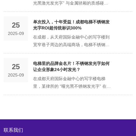
光黑激光发光字” 与金属轿厢的质感碰
统一。 一、技术落地：从 “高耗光源” 到
制、验收统一、运维前置”，将单部电梯 3
“时代局限” 传统霓虹灯曾以其 360 度全方
撞，让入驻律所的专业形象不彰自显；在
“节能新选”，3 大路径实现 30%+ 节能 电
天的安装周期压缩至 8 小时，跨区域项目
位发光的特性，成为电梯标识的早期选
成都太古里某奢侈品商场，电梯厅 “玫瑰
梯发光字的节能改造并非简单替换光源，
单次投入，十年受益！成都电梯不锈钢发
误差率控制在 0.5% 以内，成为 500 强企
择，但其美学表达存在天然短板： 色彩局
25
金 LED 发光字” 与玻璃幕墙的光影呼应，
而是通过 “光源迭代 + 智能控制 + 材料升
光字ROI超传统标识300%
业保障品牌形象一致性、降低综合成本的
限：依赖惰性气体发光，仅能实现近 100
2025-09
悄然传递着品牌的奢华调性。电梯空间虽
级” 的系统方案，在保障美学效果的基础
在成都，从天府国际金融中心的写字楼到
核心选择。 一、流程标准化：从 “无序施
种固定色彩，难以匹配品牌 VI 的精准色
小，却是企业高端标识体系的 “关键触
上实现能效跃升。数据显示，传统霓虹发
宽窄巷子周边的高端商场，电梯不锈钢发
工” 到 “步骤固化”，跨地域安装零偏差
号，如某咖啡品牌的 “焦糖橙” 需通过多管
点”—— 它不像户外广告牌那般张扬，却
光字年耗电量约 1200 度 / 站，而采用新
光字正以 “十年使用寿命、年均维护成本
500 强企业的电梯发光字安装常涉及 10 +
拼接模拟，色彩纯度降低 30%； 形态粗
能通过 “材质美学、场景共鸣、细节质
一代节能技术后，年耗电量可降至 800 度
不足 200 元” 的特性，改写企业标识的投
城市、50 + 电梯，传统 “师傅凭经验施工”
糙：灯管需手工弯曲塑形，复杂字体（如
电梯里的品牌金名片！不锈钢发光字如何
感”，在用户短暂停留的几十秒内，潜移默
以下，节能率轻松突破 30%。 （1）激光
25
资逻辑。相较于传统亚克力标识 “3 年需
的模式易导致 “甲地装得高、乙地装得
书法体、艺术体）的线条流畅度不足，且
让企业形象24小时发光？
化地塑造企业高端形象，成为连接品牌与
光源：精准控光实现 “高效发光 + 定向节
2025-09
更换、年维护成本超 800 元” 的短板，成
歪”。标准化流程通过 “7 步固化法”，将安
存在 “接头处明暗不均” 问题； 寿命短
在成都天府国际金融中心的写字楼电梯
用户的 “隐形推手”。无论是写字楼里的金
能” 激光光源凭借 “低功耗 + 高定向性” 成
都电梯不锈钢发光字凭借 “材质耐用性、
装拆解为可复制、可追溯的步骤，确保全
板：平均寿命仅 8000 小时，需频繁更换
里，某律所的 “哑光黑不锈钢发光字” 在清
融、法律企业，还是商场中的奢侈品、高
为高端场景节能首选，其节能逻辑体现在
政策补贴覆盖、品牌增值效应”，实现 “单
球任一电梯的安装效果完全统一。 （1）
灯管，维护期间易破坏电梯空间的完整
晨通勤高峰透出冷冽光泽，传递专业可靠
端零售品牌，电梯发光字都能通过精准设
两大维度： 核心能效优势：半导体激光模
次投入 1.2 万元，十年综合收益超 15 万
前期勘测：3 大维度数据锁定安装基准 提
性，某写字楼数据显示，传统霓虹标识年
的品牌调性；深夜加班时段，宽窄巷子某
计，让高端标识从 “视觉符号” 转化为 “品
组的光电转换效率达 45%，远超传统霓虹
元” 的超高回报，经测算其 ROI（综合收
前 72 小时完成电梯轿厢勘测，输出标准
维护中断率达 25%。 （2）LED 过渡：效
高端民宿的 “暖光不锈钢标识” 仍在电梯内
牌信任背书”。 一、材质质感：用 “细节奢
的 15% 与普通 LED 的 30%，相同亮度下
益 / 投入成本）达 1:12.5，远超传统标识
化《勘测报告》： 空间数据：用激光测距
率提升后的 “光影妥协” LED 技术的普及
亮着，用柔和光影勾勒出温馨的品牌印
华” 奠定高端标识基调 高端标识的核心，
功耗降低 40%。某写字楼 10 部电梯的激
的 1:3.1，差值幅度超 300%，成为成都企
仪精准测量轿厢内壁尺寸（误差
解决了霓虹的寿命与成本问题，但在美学
象。电梯作为企业与客户 “零距离接触” 的
在于 “用材质说话”。电梯发光字通过 “金
光发光字改造后，单部日均耗电量从 3.5
业 “降本增效 + 品牌升级” 的优选方案。
≤1mm），标注电源接口位置、承重点
表达上仍属 “过渡形态”： 优势突破：全域
联系我们
核心场景，不锈钢发光字凭借 “24 小时不
属肌理、光影层次、工艺精度” 的组合，
度降至 2.1 度，年节电 504 度，按商业电
一、成本拆解：十年周期内，不锈钢发光
位，避免后期打孔破坏轿厢结构； 材质分