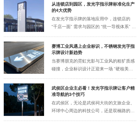
化的机会。而不锈钢发光字的出现，正推动
从连锁店到园区，发光字指示牌标准化生产
夜间导视体系迎来 “功能性到价值性” 的革
的4大优势
命：它以高辨识度、强视觉吸引力、多元场
在发光字指示牌的落地应用中，连锁店的
景适配性，让企业指示牌从 “被动指路工具”
“千店一面” 需求与园区的 “统一导视体系” 需
升级为 “主动吸客的流量入口”，无论是商业
求，都对生产模式提出了 “高效、可控、一
综合体的品牌导视、产业园区的企业标识，
致” 的要求。而标准化生产的出现，恰好打
赛博工业风遇上企业标识，不锈钢发光字指
还是临街商铺的入口指引，都能通过不锈钢
破了传统定制化生产 “周期长、成本高、质
示牌设计新趋势
发光字的创新应用，在夜色中捕捉客流、传
量不稳定” 的瓶颈，无论是连锁品牌在全国
当赛博朋克的霓虹光影与工业风的粗犷质感
递品牌价值，实现 “导视即引流” 的新突破。
门店的快速铺陈，还是产业园区对多楼栋导
碰撞，企业标识设计正迎来一场 “硬核美学”
一、破局夜间导视痛点：不锈钢发光字的
视的统一规划，都能通过标准化生产实现
的革新。而不锈钢发光字凭借金属基底的冷
“四维优势” 传统企业指示牌在夜间面临 “辨
“降本、提效、保质量” 的目标，成为衔接设
峻质感、可塑的光影形态，成为承载这一风
识度低、易损坏、无记忆点、难互动” 四大
武侯区企业主必看！发光字指示牌让客户精
计方案与落地应用的关键纽带。以下从四大
格的理想载体 —— 它让科技园区的指示牌
痛点，而不锈钢发光字凭借材质、光影、设
准导航的3个技巧
核心优势出发，解析标准化生产如何适配连
透出未来工厂的凛冽感，让潮牌连锁店的标
计、技术的综合优势，精准破解这些难题，
在武侯区，无论是武侯祠大街的文旅企业、
锁店与园区的差异化场景需求。 一、效率倍
识散发街头工业的叛逆感，更让传统企业的
为流量转化奠定基础。 （一）高透高亮，解
环球中心周边的科技公司，还是双楠路的社
增：缩短交付周期，适配连锁扩张与园区建
导视系统突破刻板印象，以 “复古与未来交
决 “夜间看不见” 的核心困境 夜间导视的首
区商铺，“客户找不到门” 都是影响经营的常
设节奏 无论是连锁品牌的门店扩张计划，还
织” 的视觉语言，传递品牌的创新态度。这
要需求是 “清晰可辨”。不锈钢发光字采用高
见痛点。尤其在夜间或复杂商业环境中，传
是产业园区的开园筹备工作，都对发光字指
种 “赛博工业风 + 不锈钢发光字” 的组合，
透 PC 面板或亚克力材质，搭配高密度 LED
统指示牌常因辨识度低、信息混乱，导致客
示牌的交付效率有严格要求。传统定制化生
正逐渐成为科技、文创、潮牌等领域企业标