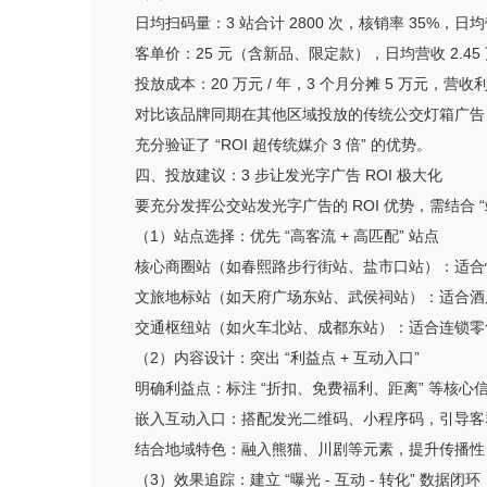
日均扫码量：3 站合计 2800 次，核销率 35%，日均
客单价：25 元（含新品、限定款），日均营收 2.45 万
投放成本：20 万元 / 年，3 个月分摊 5 万元，营收利润率
对比该品牌同期在其他区域投放的传统公交灯箱广告（投入 2
充分验证了 “ROI 超传统媒介 3 倍” 的优势。
四、投放建议：3 步让发光字广告 ROI 极大化
要充分发挥公交站发光字广告的 ROI 优势，需结合
（1）站点选择：优先 “高客流 + 高匹配” 站点
核心商圈站（如春熙路步行街站、盐市口站）：适合
文旅地标站（如天府广场东站、武侯祠站）：适合酒
交通枢纽站（如火车北站、成都东站）：适合连锁零
（2）内容设计：突出 “利益点 + 互动入口”
明确利益点：标注 “折扣、免费福利、距离” 等核心信息，
嵌入互动入口：搭配发光二维码、小程序码，引导客
结合地域特色：融入熊猫、川剧等元素，提升传播性，
（3）效果追踪：建立 “曝光 - 互动 - 转化” 数据闭环