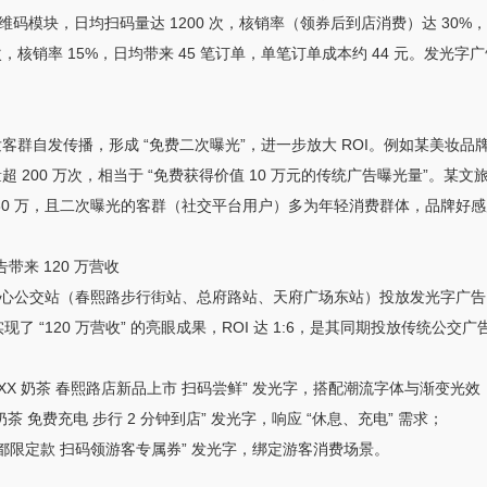
码模块，日均扫码量达 1200 次，核销率（领券后到店消费）达 30%，日
，核销率 15%，日均带来 45 笔订单，单笔订单成本约 44 元。发光字
引发客群自发传播，形成 “免费二次曝光”，进一步放大 ROI。例如某美妆品
 200 万次，相当于 “免费获得价值 10 万元的传统广告曝光量”。某文旅
 80 万，且二次曝光的客群（社交平台用户）多为年轻消费群体，品牌好感度提
带来 120 万营收
个核心公交站（春熙路步行街站、总府路站、天府广场东站）投放发光字广告，总
 “120 万营收” 的亮眼成果，ROI 达 1:6，是其同期投放传统公交广告（RO
“XX 奶茶 春熙路店新品上市 扫码尝鲜” 发光字，搭配潮流字体与渐变光
奶茶 免费充电 步行 2 分钟到店” 发光字，响应 “休息、充电” 需求；
 成都限定款 扫码领游客专属券” 发光字，绑定游客消费场景。