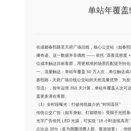
单站年覆盖
在成都春熙路至天府广场沿线，核心公交站（如春熙路步
播奇迹。这一数据并非偶然 —— 依托 “高客流密度 
位成本触达目标客群，用更精准的场景匹配提升转化效
一、流量触达：单站年覆盖 50 万人次，单位触达成本
春熙路 - 天府广场沿线公交站的天然流量优势，为发
导流），按年运营 350 天计算，单站年覆盖人次可达
盖更多潜在客群。
（1）全时段曝光：打破传统媒介的 “时间盲区”
传统公交广告（如车身贴、灯箱喷绘）受限于光照条件，夜
光字广告依托 LED 光源，可实现 “18 小时连续高亮”（
占比达 35%（多为商圈消费人群、夜游游客），传统广告