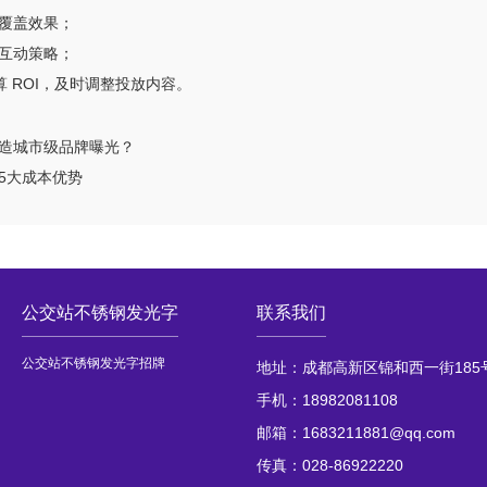
覆盖效果；
互动策略；
算 ROI，及时调整投放内容。
造城市级品牌曝光？
5大成本优势
公交站不锈钢发光字
联系我们
公交站不锈钢发光字招牌
地址：成都高新区锦和西一街185号6
手机：18982081108
邮箱：1683211881@qq.com
传真：028-86922220