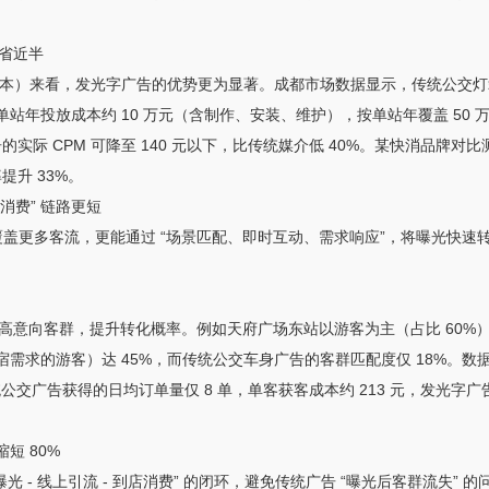
介省近半
人次的成本）来看，发光字广告的优势更为显著。成都市场数据显示，传统公交灯
单站年投放成本约 10 万元（含制作、安装、维护），按单站年覆盖 50 万
实际 CPM 可降至 140 元以下，比传统媒介低 40%。某快消品牌对比
提升 33%。
“消费” 链路更短
仅能覆盖更多客流，更能通过 “场景匹配、即时互动、需求响应”，将曝光
意向客群，提升转化概率。例如天府广场东站以游客为主（占比 60%），某连
住宿需求的游客）达 45%，而传统公交车身广告的客群匹配度仅 18%
统公交广告获得的日均订单量仅 8 单，单客获客成本约 213 元，发光字广
短 80%
曝光 - 线上引流 - 到店消费” 的闭环，避免传统广告 “曝光后客群流失