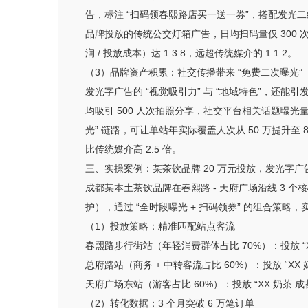
告，标注 “扫码领春熙路店买一送一券”，搭配发光二维
品牌投放的传统公交灯箱广告，日均扫码量仅 300 次
润 / 投放成本）达 1:3.8，远超传统媒介的 1:1.2。
（3）品牌资产积累：社交传播带来 “免费二次曝光”
发光字广告的 “视觉吸引力” 与 “地域特色”，还能
均吸引 500 人次拍照分享，社交平台相关话题曝光量超
光” 链路，可让单站年实际覆盖人次从 50 万提升至
比传统媒介高 2.5 倍。
三、实操案例：某茶饮品牌 20 万元投放，发光字广告
成都某本土茶饮品牌在春熙路 - 天府广场沿线 3 
护），通过 “全时段曝光 + 扫码领券” 的组合策略，实现了
（1）投放策略：精准匹配站点客流
春熙路步行街站（年轻消费群体占比 70%）：投放 
总府路站（商务 + 中转客流占比 60%）：投放 “XX 
天府广场东站（游客占比 60%）：投放 “XX 奶茶
（2）转化数据：3 个月突破 6 万笔订单